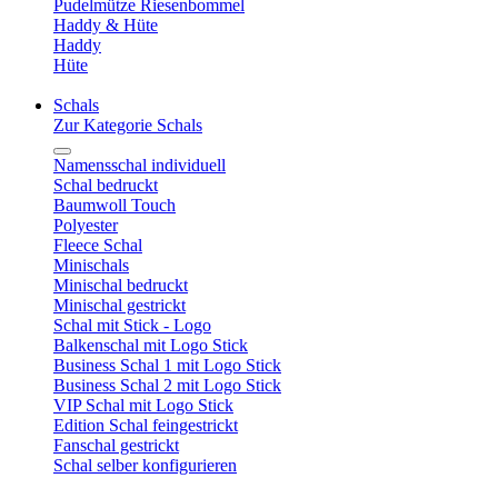
Pudelmütze Riesenbommel
Haddy & Hüte
Haddy
Hüte
Schals
Zur Kategorie Schals
Namensschal individuell
Schal bedruckt
Baumwoll Touch
Polyester
Fleece Schal
Minischals
Minischal bedruckt
Minischal gestrickt
Schal mit Stick - Logo
Balkenschal mit Logo Stick
Business Schal 1 mit Logo Stick
Business Schal 2 mit Logo Stick
VIP Schal mit Logo Stick
Edition Schal feingestrickt
Fanschal gestrickt
Schal selber konfigurieren