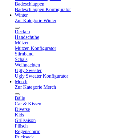
Badeschlappen
Badeschlappen Konfigurator
Winter
Zur Kategorie Winter
Decken
Handschuhe
Mützen
Mützen Konfigurator
Stirnband
Schals
Weihnachten
Ugly Sweater
Ugly Sweater Konfigurator
Merch
Zur Kategorie Merch
Bälle
Car & Kissen
Diverse
Kids
Grillsaison
Plüsch
Regenschirm
Rucksack