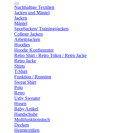
Nachhaltige Textilien
Jacken und Mäntel
Jacken
Mäntel
Sportjacken/ Trainingsjacken
College Jacken
Arbeitsjacken
Hoodies
Hoodie Konfigurator
Retro Shirt / Retro Trikot / Retro Jacke
Retro Jacke
Shirts
T-Shirt
Funktion / Running
Sweat Shirt
Polo
Retro
Ugly Sweater
Hosen
Baby Artikel
Handschuhe
Multifunktionstuch
Decken
Heimtextilien