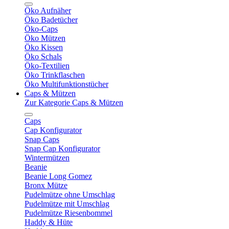
Öko Aufnäher
Öko Badetücher
Öko-Caps
Öko Mützen
Öko Kissen
Öko Schals
Öko-Textilien
Öko Trinkflaschen
Öko Multifunktionstücher
Caps & Mützen
Zur Kategorie Caps & Mützen
Caps
Cap Konfigurator
Snap Caps
Snap Cap Konfigurator
Wintermützen
Beanie
Beanie Long Gomez
Bronx Mütze
Pudelmütze ohne Umschlag
Pudelmütze mit Umschlag
Pudelmütze Riesenbommel
Haddy & Hüte