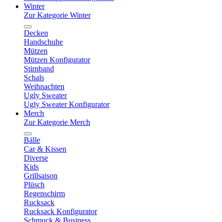
Winter
Zur Kategorie Winter
Decken
Handschuhe
Mützen
Mützen Konfigurator
Stirnband
Schals
Weihnachten
Ugly Sweater
Ugly Sweater Konfigurator
Merch
Zur Kategorie Merch
Bälle
Car & Kissen
Diverse
Kids
Grillsaison
Plüsch
Regenschirm
Rucksack
Rucksack Konfigurator
Schmuck & Business