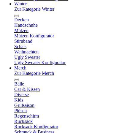
Winter
Zur Kategorie Winter
Decken
Handschuhe
Mützen
Mützen Konfigurator
Stirnband
Schals
Weihnachten
Ugly Sweater
Ugly Sweater Konfigurator
Merch
Zur Kategorie Merch
Bälle
Car & Kissen
Diverse
Kids
Grillsaison
Plüsch
Regenschirm
Rucksack
Rucksack Konfigurator
Schmuck & Business