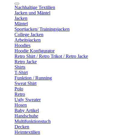
Nachhaltige Textilien
Jacken und Mäntel
Jacken
Mäntel
Sportjacken/ Trainingsjacken
College Jacken
Arbeitsjacken
Hoodies
Hoodie Konfigurator
Retro Shirt / Retro Trikot / Retro Jacke
Retro Jacke
Shirts
T-Shirt
Funktion / Running
Sweat Shirt
Polo
Retro
Ugly Sweater
Hosen
Baby Artikel
Handschuhe
Multifunktionstuch
Decken
Heimtextilien