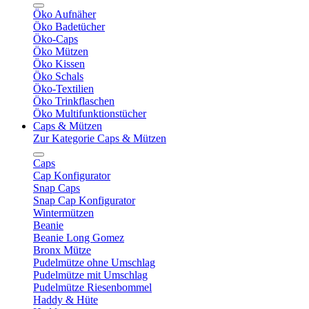
Öko Aufnäher
Öko Badetücher
Öko-Caps
Öko Mützen
Öko Kissen
Öko Schals
Öko-Textilien
Öko Trinkflaschen
Öko Multifunktionstücher
Caps & Mützen
Zur Kategorie Caps & Mützen
Caps
Cap Konfigurator
Snap Caps
Snap Cap Konfigurator
Wintermützen
Beanie
Beanie Long Gomez
Bronx Mütze
Pudelmütze ohne Umschlag
Pudelmütze mit Umschlag
Pudelmütze Riesenbommel
Haddy & Hüte