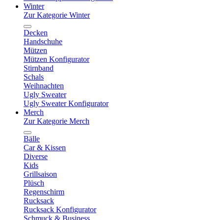
Winter
Zur Kategorie Winter
Decken
Handschuhe
Mützen
Mützen Konfigurator
Stirnband
Schals
Weihnachten
Ugly Sweater
Ugly Sweater Konfigurator
Merch
Zur Kategorie Merch
Bälle
Car & Kissen
Diverse
Kids
Grillsaison
Plüsch
Regenschirm
Rucksack
Rucksack Konfigurator
Schmuck & Business