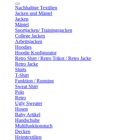
Nachhaltige Textilien
Jacken und Mäntel
Jacken
Mäntel
Sportjacken/ Trainingsjacken
College Jacken
Arbeitsjacken
Hoodies
Hoodie Konfigurator
Retro Shirt / Retro Trikot / Retro Jacke
Retro Jacke
Shirts
T-Shirt
Funktion / Running
Sweat Shirt
Polo
Retro
Ugly Sweater
Hosen
Baby Artikel
Handschuhe
Multifunktionstuch
Decken
Heimtextilien