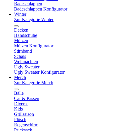
Badeschlappen
Badeschlappen Konfigurator
Winter
Zur Kategorie Winter
Decken
Handschuhe
Mützen
Mützen Konfigurator
Stirnband
Schals
Weihnachten
Ugly Sweater
Ugly Sweater Konfigurator
Merch
Zur Kategorie Merch
Bälle
Car & Kissen
Diverse
Kids
Grillsaison
Plüsch
Regenschirm
Rucksack