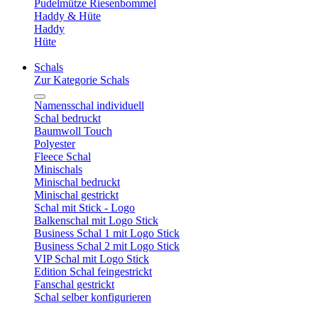
Pudelmütze Riesenbommel
Haddy & Hüte
Haddy
Hüte
Schals
Zur Kategorie Schals
Namensschal individuell
Schal bedruckt
Baumwoll Touch
Polyester
Fleece Schal
Minischals
Minischal bedruckt
Minischal gestrickt
Schal mit Stick - Logo
Balkenschal mit Logo Stick
Business Schal 1 mit Logo Stick
Business Schal 2 mit Logo Stick
VIP Schal mit Logo Stick
Edition Schal feingestrickt
Fanschal gestrickt
Schal selber konfigurieren