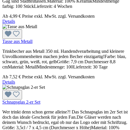
Gag sind Stadtteiltassen.Material: 100% KeramikMindestmenge
farbig: 100 StückLieferzeit: 4 Wochen
Ab
4,99 €
Preise exkl. MwSt. zzgl. Versandkosten
Details
Tasse aus Metall
Trinkbecher aus Metall 350 ml. Handendverarbeitung und kleinere
Unvollkommenheiten machen jeden Becher einzigartig!Farbe: blau,
schwarz, grün, weiß, rot, gelbGröße: 7,9 cm Durchmesser 8,8
cmMaterial: MetallMindestmenge: 100Lieferzeit: 30 Tage
Ab
7,52 €
Preise exkl. MwSt. zzgl. Versandkosten
Details
Schnapsglas 2-er Set
Wer trinkt denn schon gerne alleine?! Das Schnapsglas im 2er Set ist
doch das ideale Geschenk für jeden Fan.Die Gläser werden nach
deinem Wunsch bedruckt, egal ob nur das Logo oder mit Schriftzug.
Größe: 3,5cl / 7 x 4,5 cm (Durchmesser x Höhe)Material: 100%