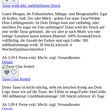
Tasse weiß inkl. mehrfarbigem Druck
Guten Morgen, ihr Frühaufsteher, Mittags- und Morgenmuffel. Egal
ob Kaffee, Saft, Tee oder Milch - jedem Fan seine Tasse!Wähle
Dein Lieblingsmotiv. Ist Dein Design bunt und vielfarbig, oder
möchtest Du sogar ein Foto aufbringen? Dann wird der Druck auf
eine weiße Tasse gebrannt.. die wir aber je nach Motiv wie eine
farbige Aussehen lassen können.Material: 100% KeramikDruck.
vollflächig, die Anzahl der Farben sind egal.Größe: 300
mlMindestmenge weiß: 36 StückLieferzeit: 4
WochenSpülmaschinenfest !
Ab
3,39 €
Preise exkl. MwSt. zzgl. Versandkosten
Details
Tasse Glas frosted
Deine Tasse ist leicht milchig, sieht ein bisschen frostig aus.Dein
Logo ätzen wir auf die Tasse, der Effekt ist mega!Farbe: klarGröße:
300 mlMaterial: GlasMindestmenge: 100 StückLieferzeit: 45 Tage
Ab
3,99 €
Preise exkl. MwSt. zzgl. Versandkosten
Details